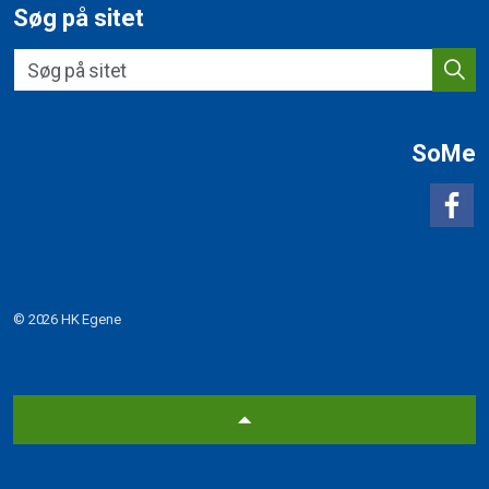
Søg på sitet
SoMe
H
© 2026 HK Egene